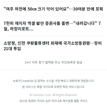
"여주 하천에 50㎝ 크기 악어 있어요"…30여분 만에 포획
7천피 깨지자 엑셀 밟던 증권사들 돌변…"내려갑니다" 7
월, 하향리포트...
소방청, 인천 쿠팡물류센터 화재에 국가소방동원령…장비
21대 투입
24시 약국 찾기
블랙툰 주소
주민등록증 발급
뉴토끼 | newtoki 은 원하는 소식을 가장 빠르고 정확하게 전달합니다.
본 서비스는 포털 사이트와 무관한 독립 서비스입니다.
© newtoki Corp. All Rights Reserved.
SEO킹
토렌트 사이트 순위
차이나로
케이알좀
웹툰 가이드