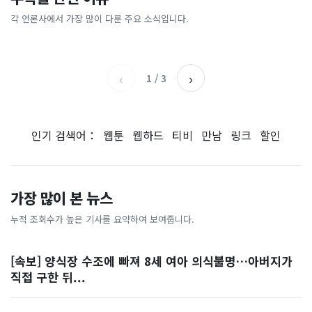
[날씨] 오늘 밤 또 내린다...내
파크골프 시장, 일제 독점 깨
간'을 샀다
국내증시 휴장에 개미들 안도,
륙 중심 최대 150mm
졌다...국산 53개 중소기업이
왜?
각 언론사에서 가장 많이 다룬 주요 소식입니다.
비즈워치
매일경제
시장 절반 차지
YTN
조선일보
‹
›
1
/
3
인기 검색어：
웹툰
웹하드
티비
만남
링크
할인
가장 많이 본 뉴스
누적 조회수가 높은 기사를 요약하여 보여줍니다.
[속보] 양식장 수조에 빠져 8세 여아 의식불명…아버지가
직접 구한 뒤...