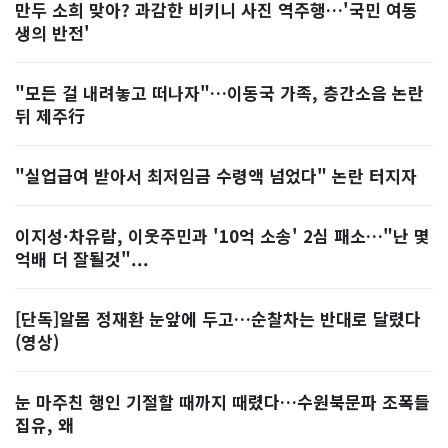
만두 소희 맞아? 과감한 비키니 사진 역주행…'국민 여동
생의 반전'
"모든 걸 내려놓고 떠나자"…이동국 가족, 층간소음 논란
뒤 제주行
"실업급여 받아서 최저임금 수령액 넘었다" 논란 터지자
이지성·차유람, 이웃주민과 '10억 소송' 2심 패소…"난 몇
억배 더 잘될것"...
[단독]알몸 정재환 눈앞에 두고…순찰차는 반대로 달렸다
(영상)
눈 마주친 행인 기절할 때까지 때렸다…수원북문파 조폭들
집유, 왜