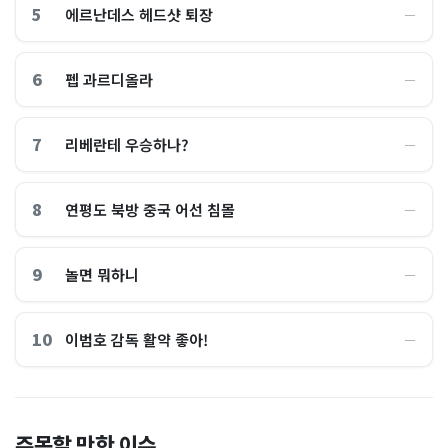
5
에르난데스 헤드샷 퇴장
―
6
펩 과르디올라
―
7
리베란테 우승하나?
―
8
연평도 북방 중국 어선 침몰
―
9
놀면 뭐하니
―
10
이범호 감독 활약 좋아!
―
홈플러스, 2000억원으로 '시
“제헌절이 코스피 살렸다”…
주목할 만한 이슈