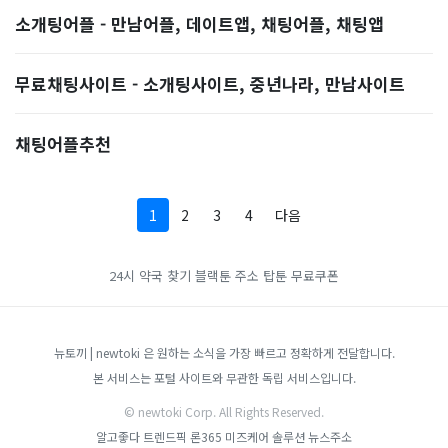
소개팅어플 - 만남어플, 데이트앱, 채팅어플, 채팅앱
무료채팅사이트 - 소개팅사이트, 중년나라, 만남사이트
채팅어플추천
1
2
3
4
다음
24시 약국 찾기
블랙툰 주소
탑툰 무료쿠폰
뉴토끼 | newtoki 은 원하는 소식을 가장 빠르고 정확하게 전달합니다.
본 서비스는 포털 사이트와 무관한 독립 서비스입니다.
© newtoki Corp. All Rights Reserved.
알고좋다
트렌드픽
론365
미즈케어 솔루션
뉴스주소